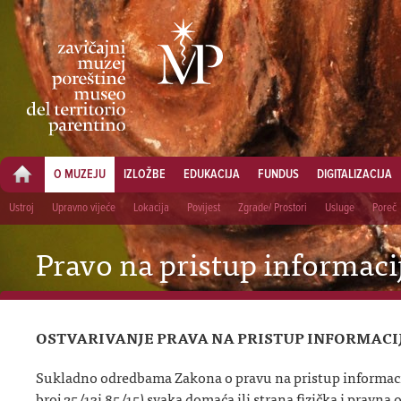
O MUZEJU
IZLOŽBE
EDUKACIJA
FUNDUS
DIGITALIZACIJA
Ustroj
Upravno vijeće
Lokacija
Povijest
Zgrade/ Prostori
Usluge
Poreč
Pravo na pristup informac
OSTVARIVANJE PRAVA NA PRISTUP INFORMAC
Sukladno odredbama Zakona o pravu na pristup informac
broj 25/13i 85/15) svaka domaća ili strana fizička i pravna