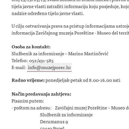
tijela javne vlasti zatražiti informaciju koju posjeduje, koj
nadzire određeno tijelo javne vlasti.
U cilju ostvarivanja prava na pristup informacijama ustroj
informacija Zavičajnog muzeja Poreštine - Museo del terri
Osoba za kontakt:
Službenik za informiranje – Marino Martinčević
Telefon: 052/431-585
E-mail:
info@muzejporec.hr
Radno vrijeme:
ponedjeljak-petak od 8.00-16.00 sati
Način predavanja zahtjeva:
Pisanim putem:
- poštom na adresu: Zavičajni muzej Poreštine – Museo de
Službenik za informiranje
Decumanus 9
52440 Poreč