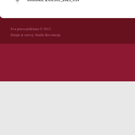
GODIŠNJE IZVJEŠĆE_2025_CSV
Sva prava pridržana © 2013.
Dizajn & razvoj:
Studio Revolucija