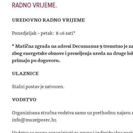
RADNO VRIJEME.
UREDOVNO RADNO VRIJEME
Ponedjeljak – petak: 8-16 sati*
* Matična zgrada na adresi Decumanus 9 trenutno je zat
zbog energetske obnove i preseljenja ureda na druge lok
primaju po dogovoru.
ULAZNICE
Stalni postav je zatvoren.
VODSTVO
Organizirana stručna vodstva samo uz prethodnu najavu 
info@muzejporec.hr.
Vodstva se mogu organizirati za grupe i individualne posje