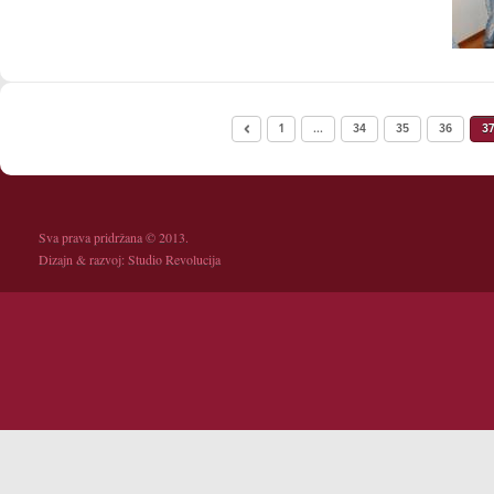
1
...
34
35
36
37
Sva prava pridržana © 2013.
Dizajn & razvoj:
Studio Revolucija