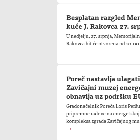
Besplatan razgled Me
kuće J. Rakovca 27. sr
U nedjelju, 27. srpnja, Memorijal
Rakovca bit će otvorena od 10.00 
Poreč nastavlja ulagat
Zavičajni muzej energ
obnavlja uz podršku E
Gradonačelnik Poreča Loris Peršur
pripremne radove na energetskoj
kompleksa zgrada Zavičajnog muz
→