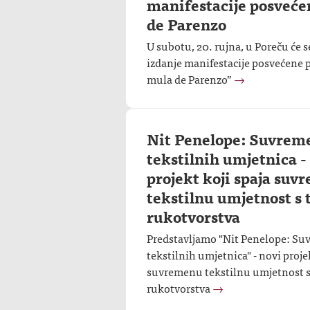
manifestacije posveće
de Parenzo
U subotu, 20. rujna, u Poreču će s
izdanje manifestacije posvećene p
mula de Parenzo”
→
Nit Penelope: Suvrem
tekstilnih umjetnica -
projekt koji spaja su
tekstilnu umjetnost s 
rukotvorstva
Predstavljamo "Nit Penelope: Su
tekstilnih umjetnica" - novi proje
suvremenu tekstilnu umjetnost s
rukotvorstva
→