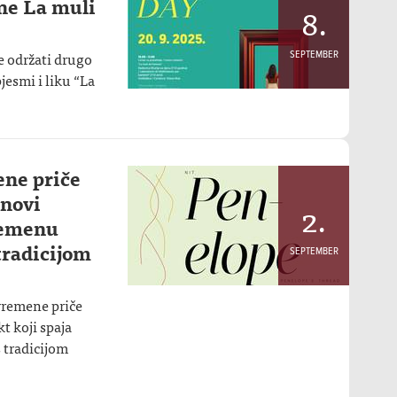
ne La muli
8.
e održati drugo
SEPTEMBER
jesmi i liku “La
ene priče
 novi
2.
vremenu
tradicijom
SEPTEMBER
vremene priče
kt koji spaja
 tradicijom