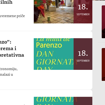
ilnih
18.
Suvremene priče
SEPTEMBER
nzo”:
prema i
18.
rpretativna
SEPTEMBER
stronomiju,
onalazi u