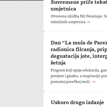
Suvremene priče tekst
umjetnica
Otvorena izložba Nit Penelope: 
tekstilnih umjetnica
→
Dan “La mula de Pare
radionica filcanja, pri
degustacija jote, inte
šetnja
Program koji spaja edukaciju, ga
povijest i glazbu, a inspiraciju pr
poznatoj porečkoj muli.
→
Uskoro drugo izdanje