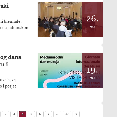
rski
26.
ni biennale:
ti na jadranskom
MAY
og dana
ru i
19.
eja, 24.
MAY
 i posjet
2
3
4
5
6
7
...
37