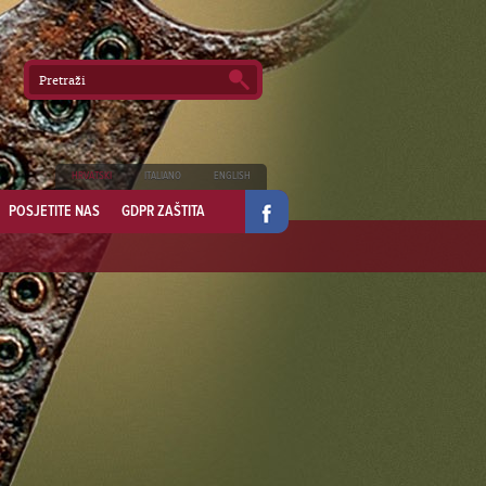
HRVATSKI
ITALIANO
ENGLISH
POSJETITE NAS
GDPR ZAŠTITA