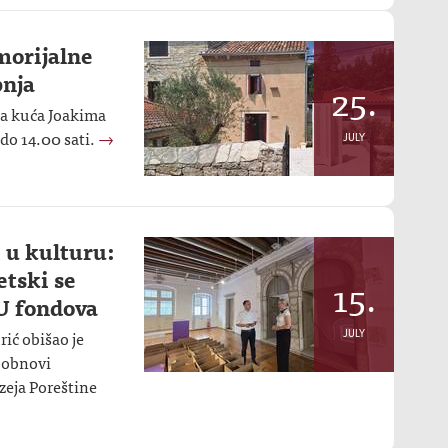
morijalne
pnja
25.
na kuća Joakima
do 14.00 sati.
→
JULY
i u kulturu:
etski se
15.
U fondova
ić obišao je
JULY
 obnovi
eja Poreštine