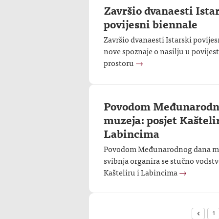
Završio dvanaesti Ista
povijesni biennale
Završio dvanaesti Istarski povijes
nove spoznaje o nasilju u povijes
prostoru
→
Povodom Međunarodn
muzeja: posjet Kašteli
Labincima
Povodom Međunarodnog dana muz
svibnja organira se stučno vodstvo
Kašteliru i Labincima
→
1