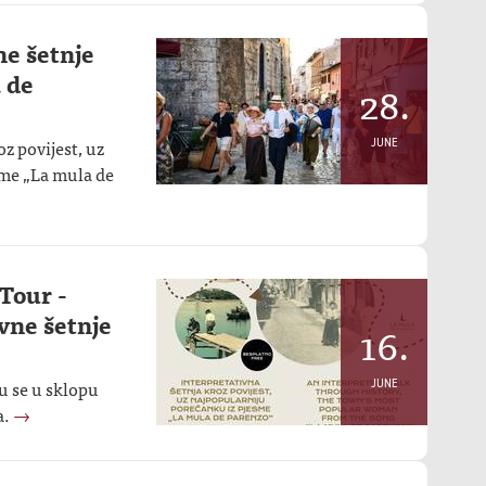
ne šetnje
 de
28.
z povijest, uz
JUNE
sme „La mula de
Tour -
vne šetnje
16.
u se u sklopu
JUNE
a.
→