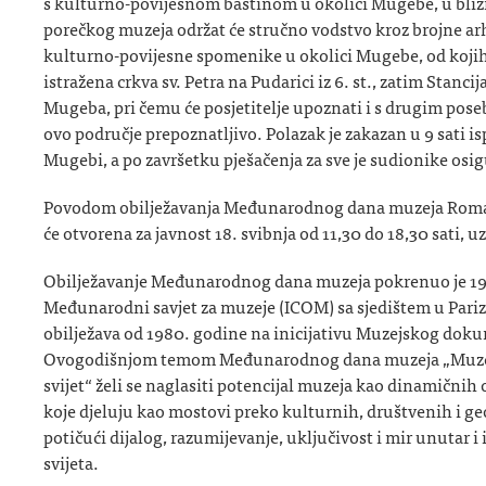
s kulturno-povijesnom baštinom u okolici Mugebe, u blizi
porečkog muzeja održat će stručno vodstvo kroz brojne arh
kulturno-povijesne spomenike u okolici Mugebe, od kojih
istražena crkva sv. Petra na Pudarici iz 6. st., zatim Stanci
Mugeba, pri čemu će posjetitelje upoznati i s drugim pos
ovo područje prepoznatljivo. Polazak je zakazan u 9 sati 
Mugebi, a po završetku pješačenja za sve je sudionike osi
Povodom obilježavanja Međunarodnog dana muzeja Roman
će otvorena za javnost 18. svibnja od 11,30 do 18,30 sati, 
Obilježavanje Međunarodnog dana muzeja pokrenuo je 19
Međunarodni savjet za muzeje (ICOM) sa sjedištem u Parizu
obilježava od 1980. godine na inicijativu Muzejskog dok
Ovogodišnjom temom Međunarodnog dana muzeja „Muzeji 
svijet“ želi se naglasiti potencijal muzeja kao dinamičnih 
koje djeluju kao mostovi preko kulturnih, društvenih i ge
potičući dijalog, razumijevanje, uključivost i mir unutar 
svijeta.