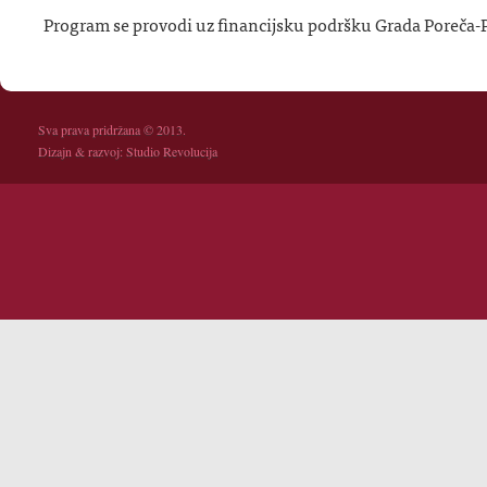
Program se provodi uz financijsku podršku Grada Poreča-
Sva prava pridržana © 2013.
Dizajn & razvoj:
Studio Revolucija