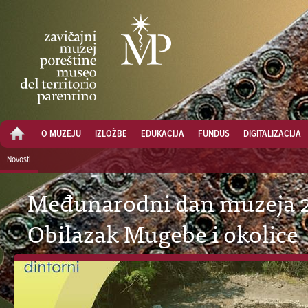
O MUZEJU
IZLOŽBE
EDUKACIJA
FUNDUS
DIGITALIZACIJA
Novosti
Međunarodni dan muzeja 
Obilazak Mugebe i okolice