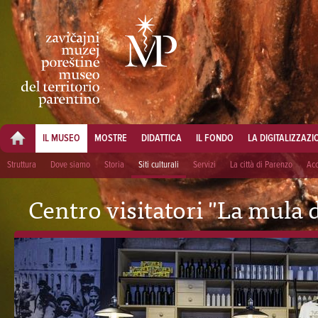
IL MUSEO
MOSTRE
DIDATTICA
IL FONDO
LA DIGITALIZZAZI
Struttura
Dove siamo
Storia
Siti culturali
Servizi
La città di Parenzo
Acc
Centro visitatori "La mula 