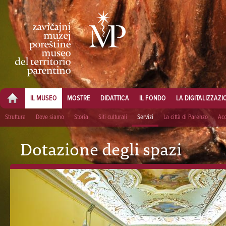
IL MUSEO
MOSTRE
DIDATTICA
IL FONDO
LA DIGITALIZZAZI
Struttura
Dove siamo
Storia
Siti culturali
Servizi
La città di Parenzo
Acc
Dotazione degli spazi