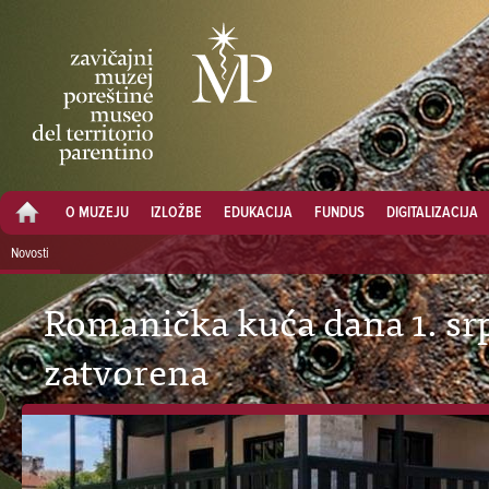
O MUZEJU
IZLOŽBE
EDUKACIJA
FUNDUS
DIGITALIZACIJA
Novosti
Romanička kuća dana 1. sr
zatvorena