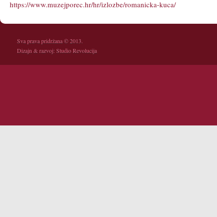
https://www.muzejporec.hr/hr/izlozbe/romanicka-kuca/
Sva prava pridržana © 2013.
Dizajn & razvoj:
Studio Revolucija