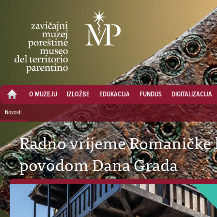
O MUZEJU
IZLOŽBE
EDUKACIJA
FUNDUS
DIGITALIZACIJA
Novosti
Radno vrijeme Romaničke 
povodom Dana Grada